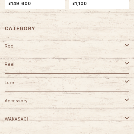
D. GMB4116M【ベイトモデル】
クのイカベー 4号【針付き】サケ
¥149,600
¥1,100
釣りオススメ
CATEGORY
Rod
TULALA
Reel
Fishman
DAIWA
Lure
Abu Garcia
SHIMANO
GANCRAFT
Accessory
D-3 Custom Lure's
Abu Garcia
D-3 Custom Lure's
STUDIO OCEAN MARK
WAKASAGI