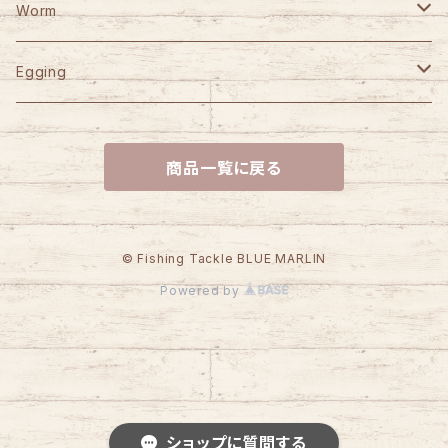
HOOK REMOVER 130S
Jet Slow
SLP WORKS
WooDream
CAPS
がまかつ
Worm
HOOK REMOVER 165S
Arbor
VARIVAS
STUDIO OCEAN MARK
ITO CRAFT
KAID
YGK
Berkley
Egging
HN AE85EX-CORK
D-Bonito
NO LIMITS BLUE HEAVEN
Bowie
Power Bait Max Scent
ORCA
SEAFLOORCONTROL
岡Craft
SUBROC
DAIWA
reins
YAMASHITA
商品一覧に戻る
HN AE100EX-CORK
Akiya
BLUE HEAVEN
CALIBER
Saltwater Pulse Worm
SEIQZ
LT-30/35
根魚フラット
JACKALL
ATEC
Sea Goblin
Huerco
D-3 Custom Lure's
ECOGEAR
HN AC25 WOOD
D-BPOPPER
EMISHI CUSTOM SPOON
Saltwater Crabby
LT-12/21
Marfix
正宗20g
ダートマックスTRZ
M-AIRE
REPLY
Jackson
LITTLE PRESENTS
マルキュー
© Fishing Tackle BLUE MARLIN
Powered by
HN AC30 WOOD
EMISHI
Gulp! Sand Sardine 1.8inch
LT-40
正宗35g
エギリーダートマックス
Athlete12SS
G-CRAFT
GOD HANDS
Water Land
WISE CUSTOM
VARIVAS
HN AC33 WOOD
Balsa EMISHI
ATラビット23
正宗27g
Athlete14SS
SEVEN-SENSE TR
Jerk Sonic110F
桧原MAX PE
INX.label
DAYSPROUT
SANGREAL
Blue Blue
SHIMANO
HN AG37 WOOD
AT-30
Salmon Goblin
Athlete＋105VG
SEVEN-SENSE SR
Jerk Sonic90S
桧原MAX穂先延長アダプター
Birdy vib
TIEMCO
INX.label
Rapala
Jackson
OWNER
ショップに質問する