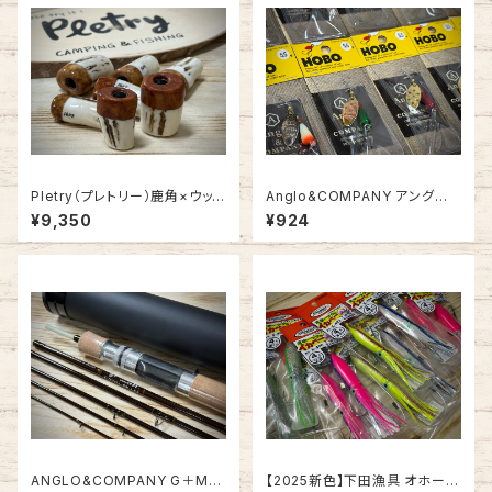
Pletry（プレトリー）鹿角×ウッド
Anglo&COMPANY アングロ&
ノブ【1点モノ】
カンパニー HOBO SPINNER
¥9,350
¥924
5.5g
ANGLO&COMPANY G＋MO
【2025新色】下田漁具 オホーツ