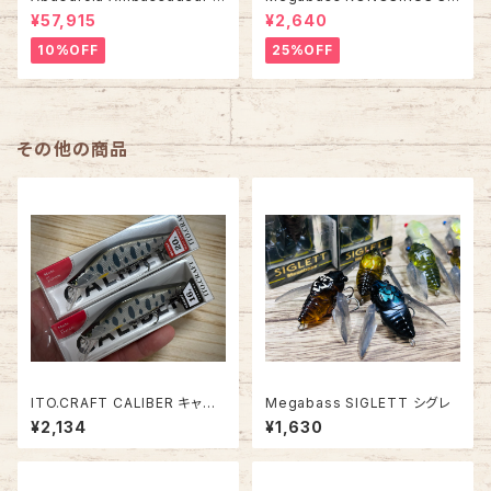
501C FACTORY TUNED アン
WIMMER コノシラススイマー
¥57,915
¥2,640
バサダー ファクトリーチューン
10%OFF
25%OFF
その他の商品
ITO.CRAFT CALIBER キャリ
Megabass SIGLETT シグレ
バー 85S/85HS【2026Ver.】
¥2,134
¥1,630