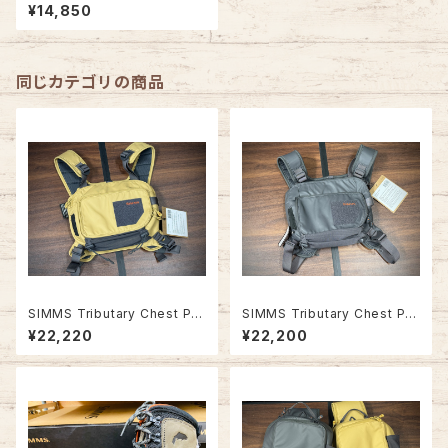
k
¥14,850
同じカテゴリの商品
SIMMS Tributary Chest Pa
SIMMS Tributary Chest Pa
ck #Bistre
ck #Tahitian Pearl
¥22,220
¥22,200