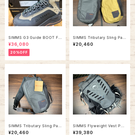
SIMMS G3 Guide BOOT FE
SIMMS Tributary Sling Pac
LT（フェルトモデル）
k
¥36,080
¥20,460
20%OFF
SIMMS Tributary Sling Pac
SIMMS Flyweight Vest Pac
k【2026年新作】
k
¥20,460
¥39,380