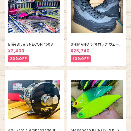
BlueBlue SNECON 150S ス
SHIMANO ジオロック ウェーデ
ネコン 150S
ィングシューズ カットピンフェル
¥2,403
¥25,740
ト FS-284Z【2026年オスス
メ！】
20%OFF
10%OFF
AbuGarcia Ambassadeur 4
Megabass KONOSIRUS S