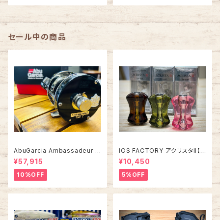
セール中の商品
AbuGarcia Ambassadeur 5
IOS FACTORY アクリスタII【タ
500C/5501C FACTORY TU
イプA】
¥57,915
¥10,450
NED アンバサダー ファクトリー
チューン
10%OFF
5%OFF