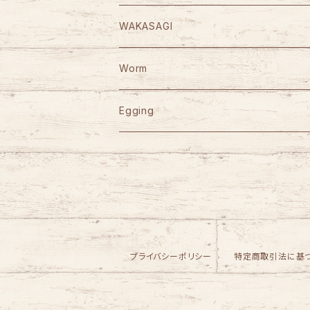
D-3 Custom Lure's
Abu Garcia
D-3 Custom Lure's
STUDIO OCEAN MARK
WAKASAGI
HOOK REMOVER 130S
Jet Slow
SLP WORKS
WooDream
CAPS
がまかつ
Worm
HOOK REMOVER 165S
Arbor
VARIVAS
STUDIO OCEAN MARK
ITO CRAFT
KAID
YGK
Berkley
Egging
HN AE85EX-CORK
D-Bonito
NO LIMITS BLUE HEAVEN
Bowie
Power Bait Max Scent
ORCA
SEAFLOORCONTROL
岡Craft
SUBROC
DAIWA
reins
YAMASHITA
HN AE100EX-CORK
Akiya
BLUE HEAVEN
CALIBER
Saltwater Pulse Worm
SEIQZ
LT-30/35
根魚フラット
JACKALL
ATEC
Sea Goblin
Huerco
D-3 Custom Lure's
ECOGEAR
HN AC25 WOOD
D-BPOPPER
EMISHI CUSTOM SPOON
Saltwater Crabby
LT-12/21
Marfix
正宗20g
ダートマックスTRZ
M-AIRE
REPLY
Jackson
LITTLE PRESENTS
マルキュー
プライバシーポリシー
特定商取引法に基
HN AC30 WOOD
EMISHI
Gulp! Sand Sardine 1.8inch
LT-40
正宗35g
エギリーダートマックス
Athlete12SS
G-CRAFT
GOD HANDS
Water Land
WISE CUSTOM
VARIVAS
HN AC33 WOOD
Balsa EMISHI