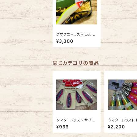
クマタニトラスト カルデ
ラモンスター90S【202
¥3,300
4新色】
同じカテゴリの商品
クマタニトラスト サブラ
クマタニトラスト 
イムスプーン9g【オリカ
RUSH マスラッシ
¥996
¥2,200
ラ かじっちゅ】
0g【2026年新色