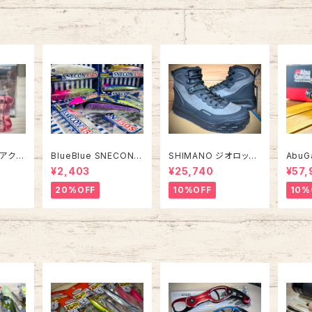
 アクリ
BlueBlue SNECON 1
SHIMANO ジオロック
AbuG
50S スネコン 150S
ウェーディングシューズ
deur
¥2,403
¥25,740
¥57,
カットピンフェルト FS-
RY 
284Z【2026年オスス
ー フ
20%OFF
10%OFF
10%
メ！】