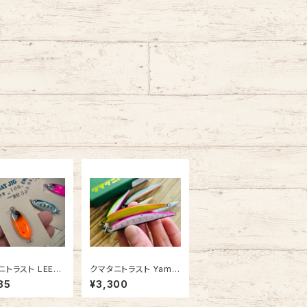
ニトラスト LEEW
クマタニトラスト Yama
IG SLOW リーウ
se ヤマセ75SS
85
¥3,300
 スロー 5g/10