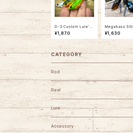
D-3 Custom Lure's
Megabass SI
バッタえびせんmp【20
シグレ
¥1,870
¥1,630
25マット塗装Ver.】
CATEGORY
Rod
TULALA
Reel
Fishman
DAIWA
Lure
Abu Garcia
SHIMANO
GANCRAFT
Accessory