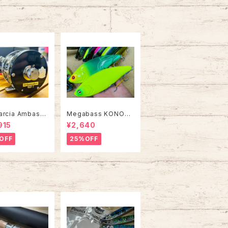
arcia Ambassa
Megabass KONOSI
 4501C FACTO
RUS SWIMMER コノ
915
¥2,640
TUNED アンバサダ
シラススイマー
ァクトリーチューン
OFF
25%OFF