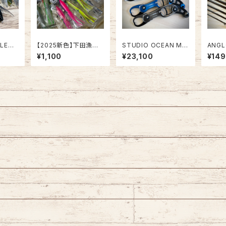
GLETT
【2025新色】下田漁具
STUDIO OCEAN MA
ANG
オホーツクのイカベー
RK オーシャングリップ
G＋MO
¥1,100
¥23,100
¥14
4号【針付き】サケ釣りオ
OG2100HA【新作ハン
M【ベ
ススメ
ドルアシスト付】