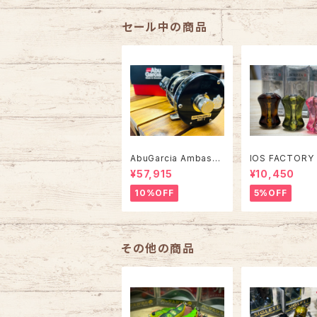
セール中の商品
AbuGarcia Ambassa
IOS FACTORY
deur 5500C/5501C F
スタII【タイプA】
¥57,915
¥10,450
ACTORY TUNED ア
ンバサダー ファクトリー
10%OFF
5%OFF
チューン
その他の商品