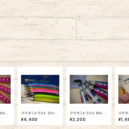
MASU
クマタニトラスト Silver
クマタニトラスト MASU
クマタ
ュ 15
Bullet100S シルバー
RUSH マスラッシュ 15
AY J
¥4,400
¥2,200
¥1,4
】
バレット100S【2025年
0g【問屋限定カラー】
ェイジグ
モデル】
g