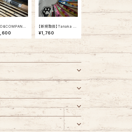
LO&COMPANY
【新規取扱】Tanaka Cr
D. GMB4116
aft Pounce ホロ 20
9,600
¥1,760
イトモデル】
g/32g -パウンス ホロ
カラー-