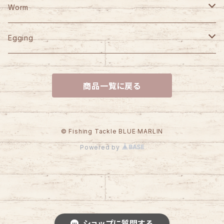
HOOK REMOVER 130S
Jet Slow
SLP WORKS
WooDream
CAPS
がまかつ
Worm
HOOK REMOVER 165S
Arbor
VARIVAS
STUDIO OCEAN MARK
ITO CRAFT
KAID
YGK
Berkley
Egging
HN AE85EX-CORK
D-Bonito
NO LIMITS BLUE HEAVEN
Bowie
Power Bait Max Scent
ORCA
SEAFLOORCONTROL
岡Craft
SUBROC
DAIWA
reins
YAMASHITA
商品一覧に戻る
HN AE100EX-CORK
Akiya
BLUE HEAVEN
CALIBER
Saltwater Pulse Worm
SEIQZ
LT-30/35
根魚フラット
JACKALL
ATEC
Sea Goblin
Huerco
D-3 Custom Lure's
ECOGEAR
HN AC25 WOOD
D-BPOPPER
EMISHI CUSTOM SPOON
Saltwater Crabby
LT-12/21
Marfix
正宗20g
ダートマックスTRZ
M-AIRE
REPLY
Jackson
LITTLE PRESENTS
マルキュー
© Fishing Tackle BLUE MARLIN
Powered by
HN AC30 WOOD
EMISHI
Gulp! Sand Sardine 1.8inch
LT-40
正宗35g
エギリーダートマックス
Athlete12SS
G-CRAFT
GOD HANDS
Water Land
WISE CUSTOM
VARIVAS
HN AC33 WOOD
Balsa EMISHI
ATラビット23
正宗27g
Athlete14SS
SEVEN-SENSE TR
Jerk Sonic110F
桧原MAX PE
INX.label
DAYSPROUT
SANGREAL
Blue Blue
SHIMANO
HN AG37 WOOD
AT-30
Salmon Goblin
Athlete＋105VG
SEVEN-SENSE SR
Jerk Sonic90S
桧原MAX穂先延長アダプター
Birdy vib
TIEMCO
INX.label
Rapala
Jackson
OWNER
ショップに質問する