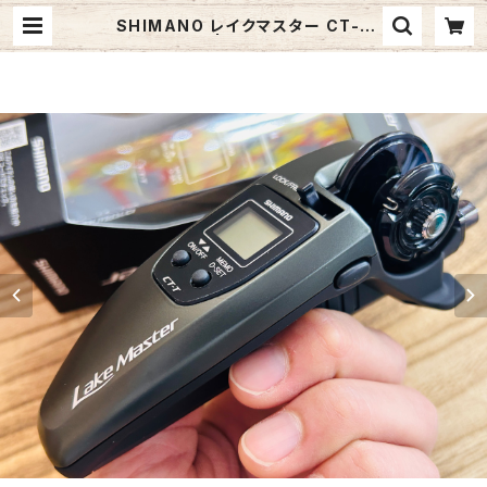
SHIMANO レイクマスター CT-T
【新色カーキ】 | Fishing Tackle B
LUE MARLIN