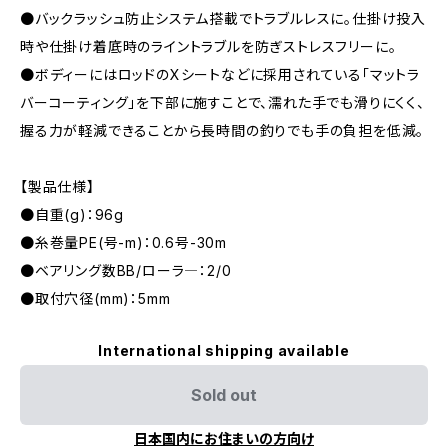
●バックラッシュ防止システム搭載でトラブルレスに。仕掛け投入
時や仕掛け着底時のライントラブルを防ぎストレスフリーに。
●ボディーにはロッドのXシートなどに採用されている「マットラ
バーコーティング」を下部に施すことで、濡れた手でも滑りにくく、
握る力が軽減できることから長時間の釣りでも手の負担を低減。
【製品仕様】
●自重(g)：96g
●糸巻量PE(号-m)：0.6号-30m
●ベアリング数BB/ローラ―：2/0
●取付穴径(mm)：5mm
International shipping available
Sold out
日本国内にお住まいの方向け