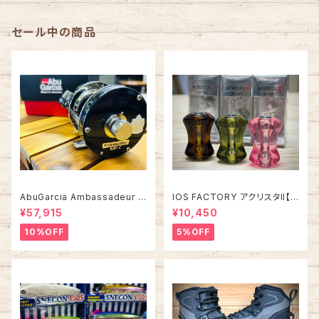
セール中の商品
AbuGarcia Ambassadeur 5
IOS FACTORY アクリスタII【タ
500C/5501C FACTORY TU
イプA】
¥57,915
¥10,450
NED アンバサダー ファクトリー
チューン
10%OFF
5%OFF