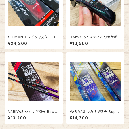
SHIMANO レイクマスター CT
DAIWA クリスティア ワカサギ
-ET
CRS【2024年NEWモデル】#ム
¥24,200
¥16,500
ーブ
VARIVAS ワカサギ穂先 Racin
VARIVAS ワカサギ穂先 Super
gMAX 321WRX【レーシングマ
桧原MAX333 燻紫銀（いぶしぎ
¥13,200
¥14,300
ックス321WRX】
ん）RX