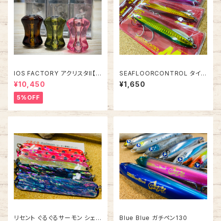
IOS FACTORY アクリスタII【タ
SEAFLOORCONTROL タイ
イプA】
ベイト 120g
¥10,450
¥1,650
5%OFF
リセント ぐるぐるサーモン シェル
Blue Blue ガチペン130