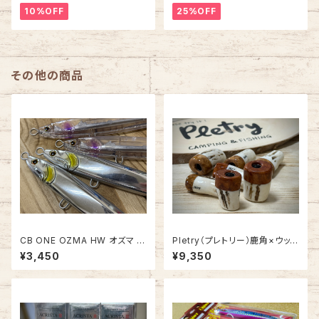
10%OFF
25%OFF
その他の商品
CB ONE OZMA HW オズマ 1
Pletry（プレトリー）鹿角×ウッド
8cm【新色】
ノブ【1点モノ】
¥3,450
¥9,350