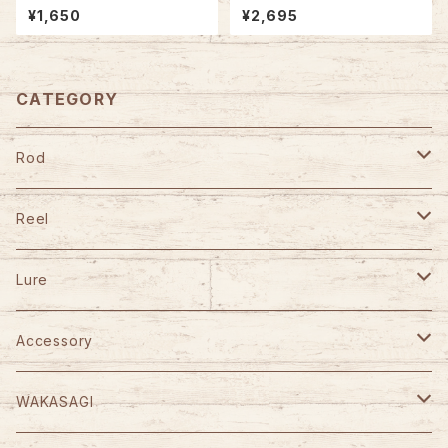
カラー
¥1,650
¥2,695
CATEGORY
Rod
TULALA
Reel
Fishman
DAIWA
Lure
Abu Garcia
SHIMANO
GANCRAFT
Accessory
D-3 Custom Lure's
Abu Garcia
D-3 Custom Lure's
STUDIO OCEAN MARK
WAKASAGI