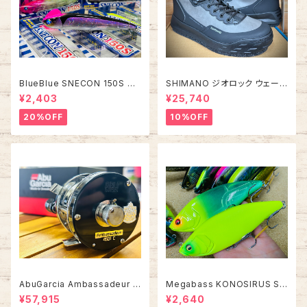
BlueBlue SNECON 150S ス
SHIMANO ジオロック ウェーデ
ネコン 150S
ィングシューズ カットピンフェル
¥2,403
¥25,740
ト FS-284Z【2026年オスス
メ！】
20%OFF
10%OFF
AbuGarcia Ambassadeur 4
Megabass KONOSIRUS S
501C FACTORY TUNED アン
WIMMER コノシラススイマー
¥57,915
¥2,640
バサダー ファクトリーチューン