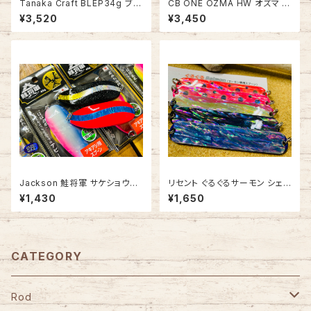
Tanaka Craft BLEP34g ブレ
CB ONE OZMA HW オズマ 1
ップ34g【ぶっ飛びジグミノー】
8cm【新色】
¥3,520
¥3,450
Jackson 鮭将軍 サケショウグ
リセント ぐるぐるサーモン シェル
ン
カラー
¥1,430
¥1,650
CATEGORY
Rod