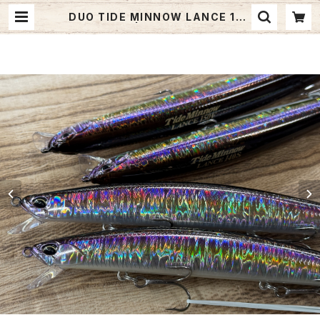
DUO TIDE MINNOW LANCE 150
F【新色有り】 | Fishing Tackle BL
UE MARLIN