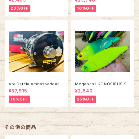
ト FS-284Z【2026年オスス
メ！】
20%OFF
10%OFF
AbuGarcia Ambassadeur 4
Megabass KONOSIRUS S
501C FACTORY TUNED アン
WIMMER コノシラススイマー
¥57,915
¥2,640
バサダー ファクトリーチューン
10%OFF
25%OFF
その他の商品