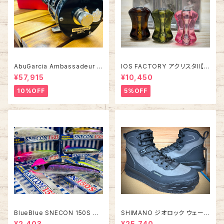
AbuGarcia Ambassadeur 5
IOS FACTORY アクリスタII【タ
500C/5501C FACTORY TU
イプA】
¥57,915
¥10,450
NED アンバサダー ファクトリー
チューン
10%OFF
5%OFF
BlueBlue SNECON 150S ス
SHIMANO ジオロック ウェーデ
ネコン 150S
ィングシューズ カットピンフェル
¥2,403
¥25,740