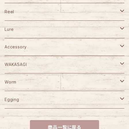
TULALA
Reel
Fishman
DAIWA
Lure
Abu Garcia
SHIMANO
GANCRAFT
Accessory
D-3 Custom Lure's
Abu Garcia
D-3 Custom Lure's
STUDIO OCEAN MARK
WAKASAGI
HOOK REMOVER 130S
Jet Slow
SLP WORKS
WooDream
CAPS
がまかつ
Worm
HOOK REMOVER 165S
Arbor
VARIVAS
STUDIO OCEAN MARK
ITO CRAFT
KAID
YGK
Berkley
Egging
HN AE85EX-CORK
D-Bonito
NO LIMITS BLUE HEAVEN
Bowie
Power Bait Max Scent
ORCA
SEAFLOORCONTROL
岡Craft
SUBROC
DAIWA
reins
YAMASHITA
商品一覧に戻る