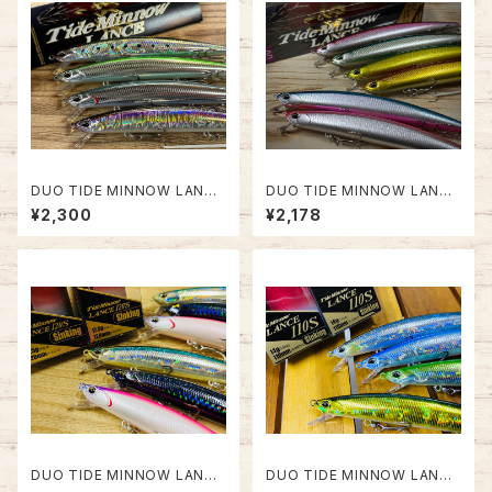
DUO TIDE MINNOW LANCE
DUO TIDE MINNOW LANCE
140S 【新色有】
150F/160S【UV&GLOWダブル
¥2,300
¥2,178
カラー】
DUO TIDE MINNOW LANCE
DUO TIDE MINNOW LANCE
120S【2023年カラー】
110S "2022年カラー"