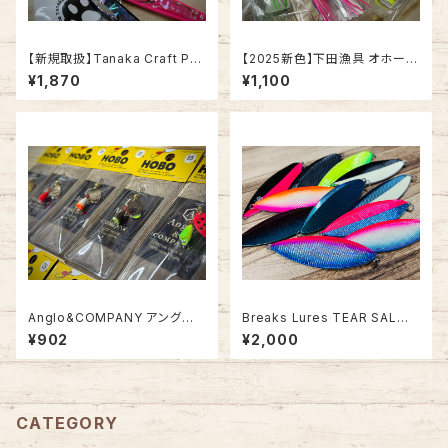
【新規取扱】Tanaka Craft Po
【2025新色】下田漁具 オホーツ
unce シェル 20g/32g -パウン
クのイカベー 4号【針付き】サケ
¥1,870
¥1,100
ス シェル-
釣りオススメ
Anglo&COMPANY アングロ&
Breaks Lures TEAR SALMO
カンパニー HOBO SPINNER
N TINY45 ティアサーモンタイ
¥902
¥2,000
3.5g
ニー45【グローカラー】
CATEGORY