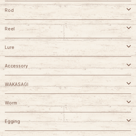
Rod
TULALA
Reel
Fishman
DAIWA
Lure
Abu Garcia
SHIMANO
GANCRAFT
Accessory
D-3 Custom Lure's
Abu Garcia
D-3 Custom Lure's
STUDIO OCEAN MARK
WAKASAGI
HOOK REMOVER 130S
Jet Slow
SLP WORKS
WooDream
CAPS
がまかつ
Worm
HOOK REMOVER 165S
Arbor
VARIVAS
STUDIO OCEAN MARK
ITO CRAFT
KAID
YGK
Berkley
Egging