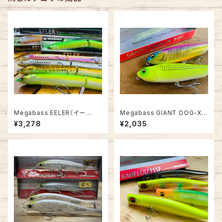
Megabass EELER（イー
Megabass GIANT DOG-X S
ラ）"北海道限定カラー"
W
¥3,278
¥2,035