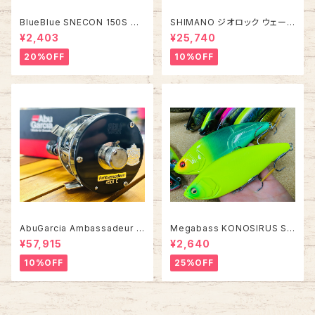
BlueBlue SNECON 150S ス
SHIMANO ジオロック ウェーデ
ネコン 150S
ィングシューズ カットピンフェル
¥2,403
¥25,740
ト FS-284Z【2026年オスス
メ！】
20%OFF
10%OFF
AbuGarcia Ambassadeur 4
Megabass KONOSIRUS S
501C FACTORY TUNED アン
WIMMER コノシラススイマー
¥57,915
¥2,640
バサダー ファクトリーチューン
10%OFF
25%OFF