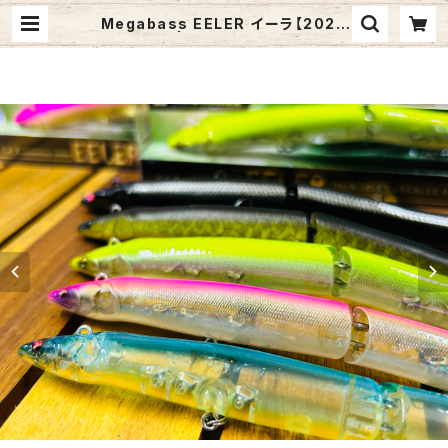
Megabass EELER イーラ【2026
復刻Ver.】 | Fishing Tackle BLU
E MARLIN