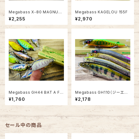
Megabass X-80 MAGNUM
Megabass KAGELOU 155F
/ X-80 MAGNUM+1【UOYA
¥2,255
¥2,970
極上カラー #CRYSTAL SHAD
Ⅱ】
Megabass GH44 BAT A FR
Megabass GH110（ジーエイ
Y -バタフライ-
チ・ワンテン）
¥1,760
¥2,178
セール中の商品