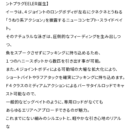
ントプラグEELER誕生】
イーラは、４ジョイントのロングボディが左右にクネクネとうねる
「うねり系アクション」を披露するニューコンセプト・スライドベイ
ト。
そのナチュラルな泳ぎは、圧倒的なフィーディングを生み出しつ
つ、
魚をスプークさせずにフッキングに持ち込めるため、
１つのハニースポットから数匹を引き出す事が可能。
また、４ジョイントボディによる可動域の大幅な拡大化により、
ショートバイトやラフアタックを確実にフッキングに持ち込めます。
Ｆ４クラスのミディアムアクションによるバーサタイルロッドでキャ
スト可能なので、
一般的なビッグベイトのように、専用ロッドがなくても
あらゆるエリアへアプローチできるのが魅力。
これまでにない細みのシルエットと、軽やかな引き心地のリアル
な