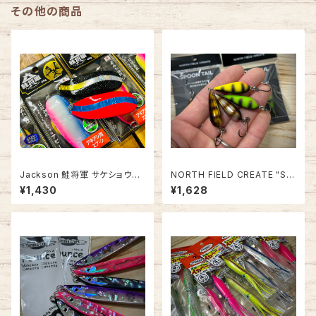
その他の商品
Jackson 鮭将軍 サケショウグ
NORTH FIELD CREATE "SP
ン
OON TAIL" スプーンテール【緊
¥1,430
¥1,628
急追加！】