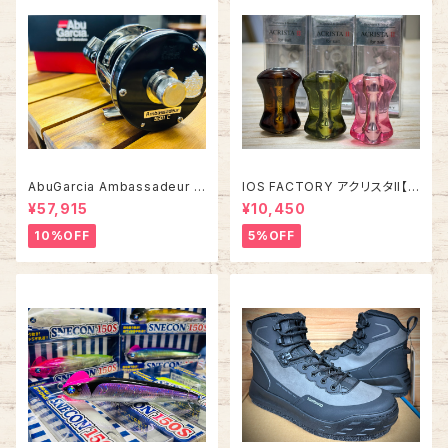
AbuGarcia Ambassadeur 5
IOS FACTORY アクリスタII【タ
500C/5501C FACTORY TU
イプA】
¥57,915
¥10,450
NED アンバサダー ファクトリー
チューン
10%OFF
5%OFF