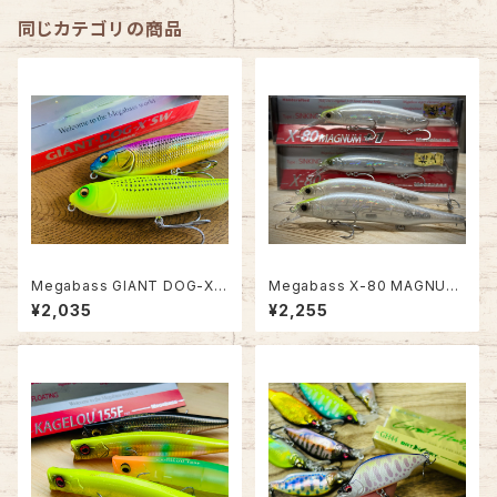
同じカテゴリの商品
Megabass GIANT DOG-X S
Megabass X-80 MAGNUM
W
/ X-80 MAGNUM+1【UOYA
¥2,035
¥2,255
極上カラー #CRYSTAL SHAD
Ⅱ】