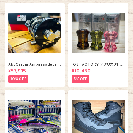
AbuGarcia Ambassadeur 5
IOS FACTORY アクリスタII【タ
500C/5501C FACTORY TU
イプA】
¥57,915
¥10,450
NED アンバサダー ファクトリー
チューン
10%OFF
5%OFF