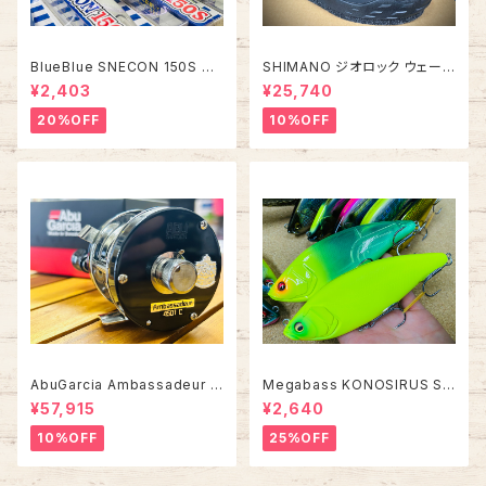
BlueBlue SNECON 150S ス
SHIMANO ジオロック ウェーデ
ネコン 150S
ィングシューズ カットピンフェル
¥2,403
¥25,740
ト FS-284Z【2026年オスス
メ！】
20%OFF
10%OFF
AbuGarcia Ambassadeur 4
Megabass KONOSIRUS S
501C FACTORY TUNED アン
WIMMER コノシラススイマー
¥57,915
¥2,640
バサダー ファクトリーチューン
10%OFF
25%OFF