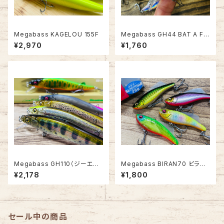
Megabass KAGELOU 155F
Megabass GH44 BAT A FR
Y -バタフライ-
¥2,970
¥1,760
Megabass GH110（ジーエイ
Megabass BIRAN70 ビラン7
チ・ワンテン）
0 20g
¥2,178
¥1,800
セール中の商品