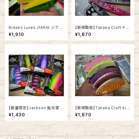
Breaks Lures JIAKIA ジアキ
【新規取扱】Tanaka Craft Po
ア45SC【2025グローカラー】
unce シェル 20g/32g -パウン
¥1,910
¥1,870
ス シェル-
【数量限定】Jackson 鮭将軍4
【新規取扱】Tanaka Craft kiri
5g サケショウグン【2025年限
mi 43g -キリミ-
¥1,430
¥1,870
定カラー】