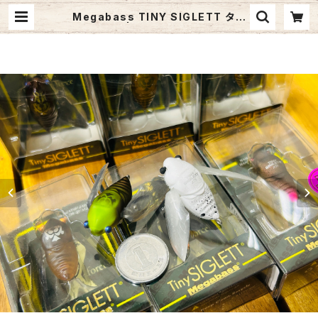
Megabass TINY SIGLETT タイ
ニーシグレ | Fishing Tackle BLU
E MARLIN