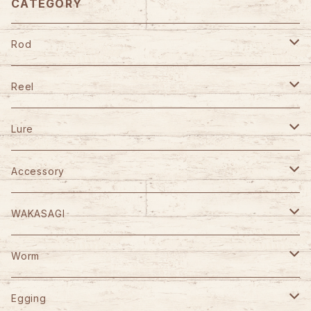
CATEGORY
Rod
TULALA
Reel
Fishman
DAIWA
Lure
Abu Garcia
SHIMANO
GANCRAFT
Accessory
D-3 Custom Lure's
Abu Garcia
D-3 Custom Lure's
STUDIO OCEAN MARK
WAKASAGI
HOOK REMOVER 130S
Jet Slow
SLP WORKS
WooDream
CAPS
がまかつ
Worm
HOOK REMOVER 165S
Arbor
VARIVAS
STUDIO OCEAN MARK
ITO CRAFT
KAID
YGK
Berkley
Egging