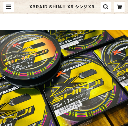
XBRAID SHINJI X9 シンジX9 2
00m | Fishing Tackle BLUE M
ARLIN