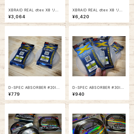
XBRAID REAL dtex X8 リア
XBRAID REAL dtex X8 リア
ルデシテックスX8 90m #0.5
ルデシテックスX8 150m #0.4
¥3,064
¥6,420
【究極の細糸PE】
【究極の細糸PE】
D-SPEC ABSORBER #20lb/
D-SPEC ABSORBER #30lb/
25lb【結びやすいナイロンリー
35lb/40lb/50lb/60lb【結びや
¥779
¥940
ダー◎】
すいナイロンリーダー◎】