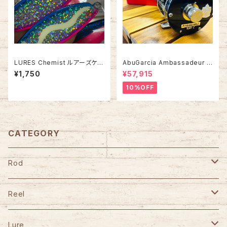
LURES Chemist ルアーズケミ
AbuGarcia Ambassadeur 5
スト サーモンスプーン45g【塗
500C/5501C FACTORY TU
¥1,750
¥57,915
装カラー】
NED アンバサダー ファクトリー
チューン
10%OFF
CATEGORY
Rod
TULALA
Reel
Fishman
DAIWA
Lure