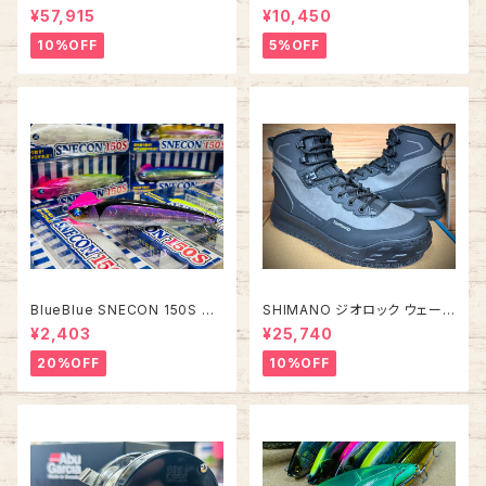
500C/5501C FACTORY TU
イプA】
¥57,915
¥10,450
NED アンバサダー ファクトリー
チューン
10%OFF
5%OFF
BlueBlue SNECON 150S ス
SHIMANO ジオロック ウェーデ
ネコン 150S
ィングシューズ カットピンフェル
¥2,403
¥25,740
ト FS-284Z【2026年オスス
メ！】
20%OFF
10%OFF