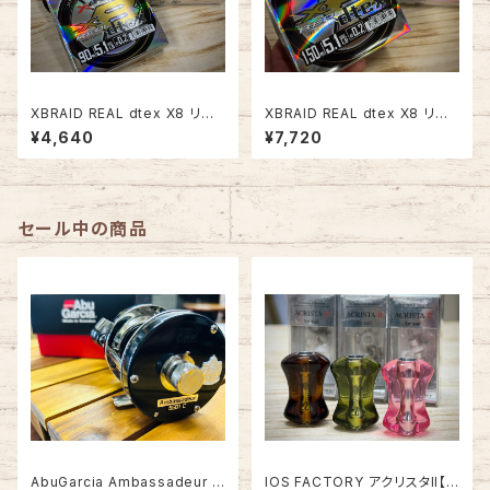
XBRAID REAL dtex X8 リア
XBRAID REAL dtex X8 リア
ルデシテックスX8 90m #0.2/#
ルデシテックスX8 150m #0.2/
¥4,640
¥7,720
0.25/#0.3【究極の細糸PE】
#0.25/#0.3【究極の細糸PE】
セール中の商品
AbuGarcia Ambassadeur 5
IOS FACTORY アクリスタII【タ