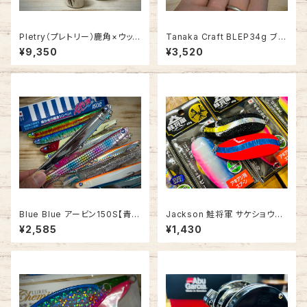
Pletry（プレトリー）鹿角×ウッド
Tanaka Craft BLEP34g ブレ
ノブ【1点モノ】
ップ34g【ぶっ飛びジグミノー】
¥9,350
¥3,520
Blue Blue アービン150S【青物
Jackson 鮭将軍 サケショウグ
オススメのシンペン◎】
ン
¥2,585
¥1,430