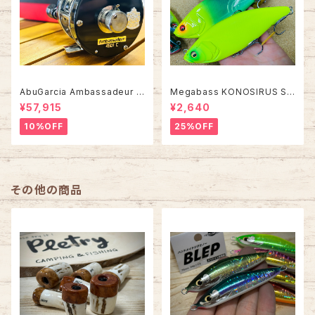
AbuGarcia Ambassadeur 4
Megabass KONOSIRUS S
501C FACTORY TUNED アン
WIMMER コノシラススイマー
¥57,915
¥2,640
バサダー ファクトリーチューン
10%OFF
25%OFF
その他の商品