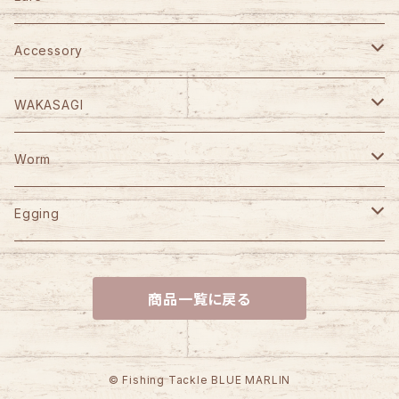
Abu Garcia
SHIMANO
GANCRAFT
Accessory
D-3 Custom Lure's
Abu Garcia
D-3 Custom Lure's
STUDIO OCEAN MARK
WAKASAGI
HOOK REMOVER 130S
Jet Slow
SLP WORKS
WooDream
CAPS
がまかつ
Worm
HOOK REMOVER 165S
Arbor
VARIVAS
STUDIO OCEAN MARK
ITO CRAFT
KAID
YGK
Berkley
Egging
HN AE85EX-CORK
D-Bonito
NO LIMITS BLUE HEAVEN
Bowie
Power Bait Max Scent
ORCA
SEAFLOORCONTROL
岡Craft
SUBROC
DAIWA
reins
YAMASHITA
商品一覧に戻る
HN AE100EX-CORK
Akiya
BLUE HEAVEN
CALIBER
Saltwater Pulse Worm
SEIQZ
LT-30/35
根魚フラット
JACKALL
ATEC
Sea Goblin
Huerco
D-3 Custom Lure's
ECOGEAR
HN AC25 WOOD
D-BPOPPER
EMISHI CUSTOM SPOON
Saltwater Crabby
LT-12/21
Marfix
正宗20g
ダートマックスTRZ
M-AIRE
REPLY
Jackson
LITTLE PRESENTS
マルキュー
© Fishing Tackle BLUE MARLIN