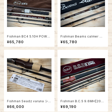
Fishman BC4 5.10H POWER
Fishman Beams calmer カ
GRIPZ EDITION【2026年新製
ルマー 8.0M【話題のベイトエギ
¥65,780
¥65,780
品】
ングロッド！】
Fishman Seadz varuna シー
Fishman B.C.5 9.6MH【2025
ズヴァルナ J-633
年新作】
¥66,000
¥69,190