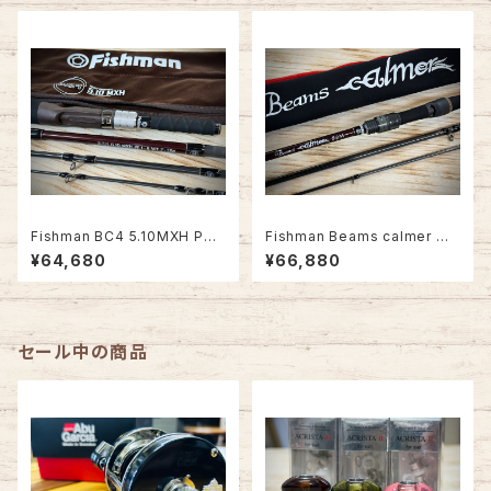
Fishman BC4 5.10MXH PO
Fishman Beams calmer カ
WER GRIPZ EDITION【2026
ルマー 8.6M【話題のベイトエギ
¥64,680
¥66,880
年新製品】
ングロッド！】
セール中の商品