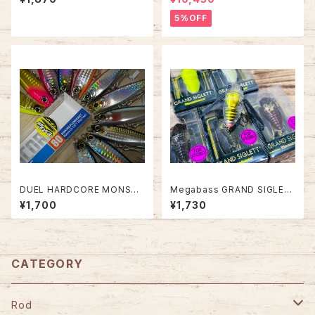
ス シェル-
5%OFF
DUEL HARDCORE MONSTE
Megabass GRAND SIGLET
R SHOT 80【飛距離抜群！青物
T グランドシグレ
¥1,700
¥1,730
に◎】
CATEGORY
Rod