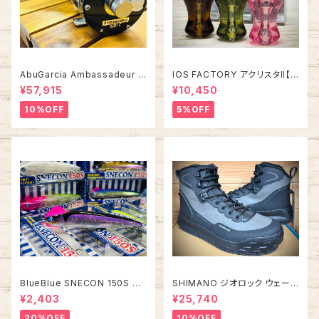
AbuGarcia Ambassadeur 5
IOS FACTORY アクリスタII【タ
500C/5501C FACTORY TU
イプA】
¥57,915
¥10,450
NED アンバサダー ファクトリー
チューン
10%OFF
5%OFF
BlueBlue SNECON 150S ス
SHIMANO ジオロック ウェーデ
ネコン 150S
ィングシューズ カットピンフェル
¥2,403
¥25,740
ト FS-284Z【2026年オスス
メ！】
20%OFF
10%OFF