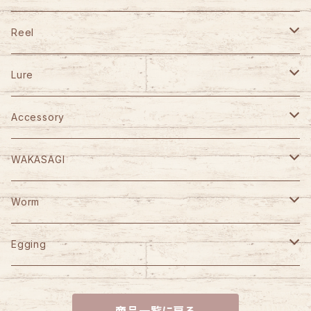
TULALA
Reel
Fishman
DAIWA
Lure
Abu Garcia
SHIMANO
GANCRAFT
Accessory
D-3 Custom Lure's
Abu Garcia
D-3 Custom Lure's
STUDIO OCEAN MARK
WAKASAGI
HOOK REMOVER 130S
Jet Slow
SLP WORKS
WooDream
CAPS
がまかつ
Worm
HOOK REMOVER 165S
Arbor
VARIVAS
STUDIO OCEAN MARK
ITO CRAFT
KAID
YGK
Berkley
Egging
HN AE85EX-CORK
D-Bonito
NO LIMITS BLUE HEAVEN
Bowie
Power Bait Max Scent
ORCA
SEAFLOORCONTROL
岡Craft
SUBROC
DAIWA
reins
YAMASHITA