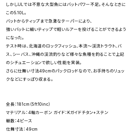
しかしULでは不意な大型魚にはバットパワー不足。そんなときに
この5.10L。
バットからティップまで急激なテーパーにより、
強いバットに細いティップで軽いルアーを投げることができるよう
になった。
テスト時は、北海道のロックフィッシュ、本流～渓流トラウト、バ
ス、シーバス、沖縄の渓流釣りなど様々な魚種を釣ることで上記
のシチュエーションで欲しい性能を実装。
さらに仕舞い寸法49cmのパックロッドなので、お手持ちのリュッ
クなどにすっぽり収まる。
全長：181cm（5ft10inc）
マテリアル：4軸カーボン ガイド：Kガイドチタン+ステン
継数：4ピース
仕舞寸法：49cm