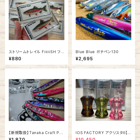
ストリームトレイル FiiiiiSH フィ
Blue Blue ガチペン130
ッシュ エンブロイダリー ステッ
¥880
¥2,695
カー
【新規取扱】Tanaka Craft Po
IOS FACTORY アクリスタII【タ
unce シェル 20g/32g -パウン
イプA】
¥1,870
¥10,450