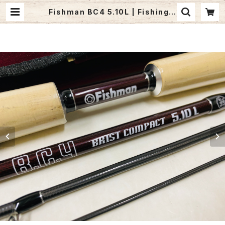
Fishman BC4 5.10L | Fishing T
ackle BLUE MARLIN