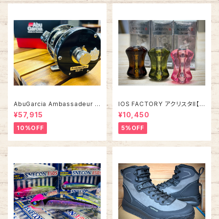
AbuGarcia Ambassadeur 5
IOS FACTORY アクリスタII【タ
500C/5501C FACTORY TU
イプA】
¥57,915
¥10,450
NED アンバサダー ファクトリー
チューン
10%OFF
5%OFF