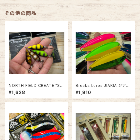
その他の商品
NORTH FIELD CREATE "SP
Breaks Lures JIAKIA ジアキ
OON TAIL" スプーンテール【緊
ア45SC【2025グローカラー】
¥1,628
¥1,910
急追加！】