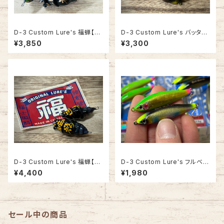
D-3 Custom Lure's 福蝉【ホ
D-3 Custom Lure's バッタえ
ロ仕様】FUKUSHI LURES フク
びせん ハンドメイドモデル【黒】
¥3,850
¥3,300
ゼミ
D-3 Custom Lure's 福蝉【黒
D-3 Custom Lure's フルベイ
シェル】FUKUSHI LURES フク
ト55【当店オリカラ×2】
¥4,400
¥1,980
ゼミ
セール中の商品