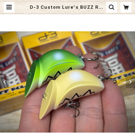
D-3 Custom Lure's BUZZ ROL
L バズロール【新製品】 | Fishing T
ackle BLUE MARLIN