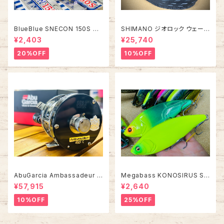
BlueBlue SNECON 150S ス
SHIMANO ジオロック ウェーデ
ネコン 150S
ィングシューズ カットピンフェル
¥2,403
¥25,740
ト FS-284Z【2026年オスス
メ！】
20%OFF
10%OFF
AbuGarcia Ambassadeur 4
Megabass KONOSIRUS S
501C FACTORY TUNED アン
WIMMER コノシラススイマー
¥57,915
¥2,640
バサダー ファクトリーチューン
10%OFF
25%OFF