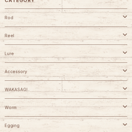
CATEGORY
Rod
TULALA
Reel
Fishman
DAIWA
Lure
Abu Garcia
SHIMANO
GANCRAFT
Accessory
D-3 Custom Lure's
Abu Garcia
D-3 Custom Lure's
STUDIO OCEAN MARK
WAKASAGI
HOOK REMOVER 130S
Jet Slow
SLP WORKS
WooDream
CAPS
がまかつ
Worm
HOOK REMOVER 165S
Arbor
VARIVAS
STUDIO OCEAN MARK
ITO CRAFT
KAID
YGK
Berkley
Egging