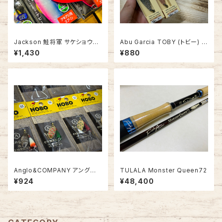
Jackson 鮭将軍 サケショウグ
Abu Garcia TOBY (トビー) 1
ン
8g【リメイクモデル】
¥1,430
¥880
Anglo&COMPANY アングロ&
TULALA Monster Queen72
カンパニー HOBO SPINNER
¥924
¥48,400
5.5g