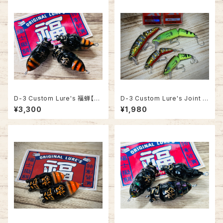
D-3 Custom Lure's 福蝉【塗
D-3 Custom Lure's Joint D
装オレンジベリー】FUKUSHI L
ahlia 60S/80S 【2026年新
¥3,300
¥1,980
URES フクゼミ
色】