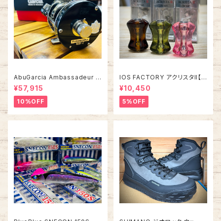
AbuGarcia Ambassadeur 5
IOS FACTORY アクリスタII【タ
500C/5501C FACTORY TU
イプA】
¥57,915
¥10,450
NED アンバサダー ファクトリー
チューン
10%OFF
5%OFF