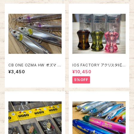
CB ONE OZMA HW オズマ 1
IOS FACTORY アクリスタII【タ
8cm【新色】
イプA】
¥3,450
¥10,450
5%OFF