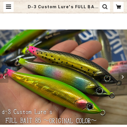
D-3 Custom Lure's FULL BAIT
オリカラ【2026年 新色追加!!】 | Fis
hing Tackle BLUE MARLIN