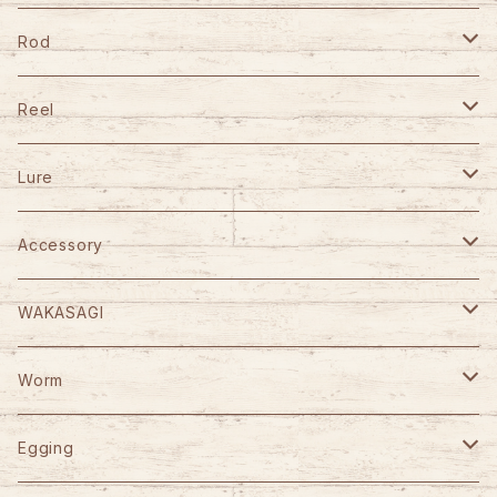
Rod
TULALA
Reel
Fishman
DAIWA
Lure
Abu Garcia
SHIMANO
GANCRAFT
Accessory
D-3 Custom Lure's
Abu Garcia
D-3 Custom Lure's
STUDIO OCEAN MARK
WAKASAGI
HOOK REMOVER 130S
Jet Slow
SLP WORKS
WooDream
CAPS
がまかつ
Worm
HOOK REMOVER 165S
Arbor
VARIVAS
STUDIO OCEAN MARK
ITO CRAFT
KAID
YGK
Berkley
Egging