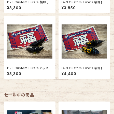
D-3 Custom Lure's 福蝉【塗
D-3 Custom Lure's 福蝉【ホ
装オレンジベリー】FUKUSHI L
ロ仕様】FUKUSHI LURES フク
¥3,300
¥3,850
URES フクゼミ
ゼミ
D-3 Custom Lure's バッタえ
D-3 Custom Lure's 福蝉【黒
びせん ハンドメイドモデル【黒】
シェル】FUKUSHI LURES フク
¥3,300
¥4,400
ゼミ
セール中の商品