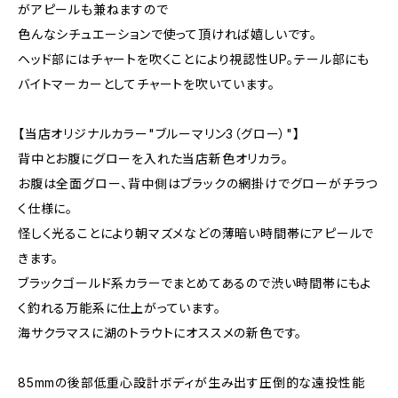
がアピールも兼ねますので
色んなシチュエーションで使って頂ければ嬉しいです。
ヘッド部にはチャートを吹くことにより視認性UP。テール部にも
バイトマーカーとしてチャートを吹いています。
【当店オリジナルカラー"ブルーマリン3（グロー）"】
背中とお腹にグローを入れた当店新色オリカラ。
お腹は全面グロー、背中側はブラックの網掛けでグローがチラつ
く仕様に。
怪しく光ることにより朝マズメなどの薄暗い時間帯にアピールで
きます。
ブラックゴールド系カラーでまとめてあるので渋い時間帯にもよ
く釣れる万能系に仕上がっています。
海サクラマスに湖のトラウトにオススメの新色です。
85mmの後部低重心設計ボディが生み出す圧倒的な遠投性能