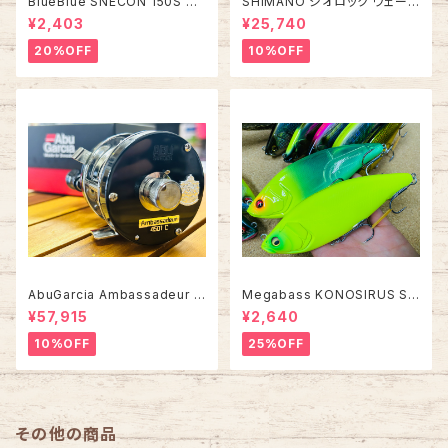
BlueBlue SNECON 150S ス
SHIMANO ジオロック ウェーデ
ネコン 150S
ィングシューズ カットピンフェル
¥2,403
¥25,740
ト FS-284Z【2026年オスス
メ！】
20%OFF
10%OFF
AbuGarcia Ambassadeur 4
Megabass KONOSIRUS S
501C FACTORY TUNED アン
WIMMER コノシラススイマー
¥57,915
¥2,640
バサダー ファクトリーチューン
10%OFF
25%OFF
その他の商品