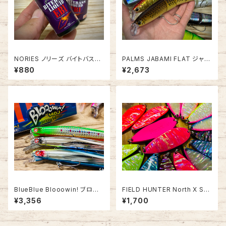
NORIES ノリーズ バイトバスリ
PALMS JABAMI FLAT ジャバ
キッド【サケ釣りおすすめ漬け込
ミフラット175F
¥880
¥2,673
み液】
BlueBlue Blooowin! ブロー
FIELD HUNTER North X SH
ウィン 140J
ELL ノースXシェル 45g
¥3,356
¥1,700