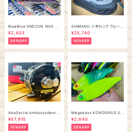
BlueBlue SNECON 150S ス
SHIMANO ジオロック ウェーデ
ネコン 150S
ィングシューズ カットピンフェル
¥2,403
¥25,740
ト FS-284Z【2026年オスス
メ！】
20%OFF
10%OFF
AbuGarcia Ambassadeur 4
Megabass KONOSIRUS S
501C FACTORY TUNED アン
WIMMER コノシラススイマー
¥57,915
¥2,640
バサダー ファクトリーチューン
10%OFF
25%OFF