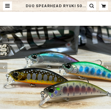
DUO SPEARHEAD RYUKI 50S
【2026年新色】 | Fishing Tackle
BLUE MARLIN