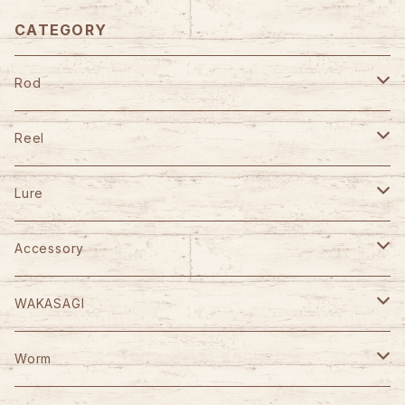
CATEGORY
Rod
TULALA
Reel
Fishman
DAIWA
Lure
Abu Garcia
SHIMANO
GANCRAFT
Accessory
D-3 Custom Lure's
Abu Garcia
D-3 Custom Lure's
STUDIO OCEAN MARK
WAKASAGI
HOOK REMOVER 130S
Jet Slow
SLP WORKS
WooDream
CAPS
がまかつ
Worm