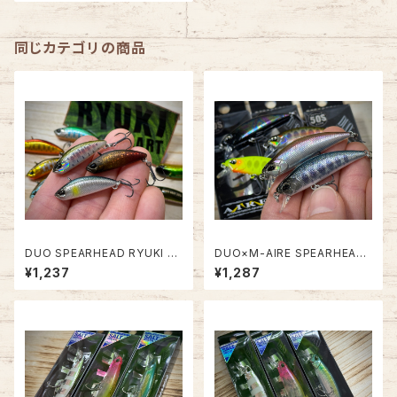
同じカテゴリの商品
DUO SPEARHEAD RYUKI D
DUO×M-AIRE SPEARHEAD
ART 30S【リュウキ初のダート
RYUKI 50S【エムアイレコラボ
¥1,237
¥1,287
モデル！】
カラー】