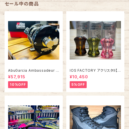
セール中の商品
AbuGarcia Ambassadeur 5
IOS FACTORY アクリスタII【タ
500C/5501C FACTORY TU
イプA】
¥57,915
¥10,450
NED アンバサダー ファクトリー
チューン
10%OFF
5%OFF