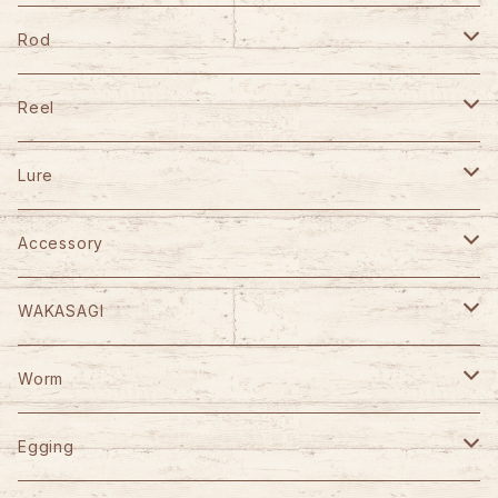
Rod
TULALA
Reel
Fishman
DAIWA
Lure
Abu Garcia
SHIMANO
GANCRAFT
Accessory
D-3 Custom Lure's
Abu Garcia
D-3 Custom Lure's
STUDIO OCEAN MARK
WAKASAGI
HOOK REMOVER 130S
Jet Slow
SLP WORKS
WooDream
CAPS
がまかつ
Worm
HOOK REMOVER 165S
Arbor
VARIVAS
STUDIO OCEAN MARK
ITO CRAFT
KAID
YGK
Berkley
Egging