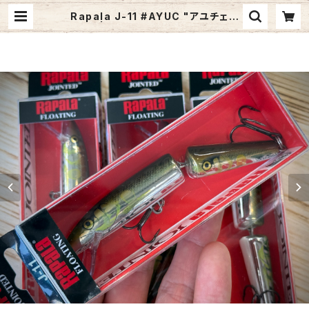
Rapala J-11 #AYUC "アユチェイ
サー" | Fishing Tackle BLUE M
ARLIN