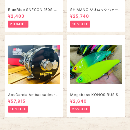
BlueBlue SNECON 150S ス
SHIMANO ジオロック ウェーデ
ネコン 150S
ィングシューズ カットピンフェル
¥2,403
¥25,740
ト FS-284Z【2026年オスス
メ！】
20%OFF
10%OFF
AbuGarcia Ambassadeur 4
Megabass KONOSIRUS S
501C FACTORY TUNED アン
WIMMER コノシラススイマー
¥57,915
¥2,640
バサダー ファクトリーチューン
10%OFF
25%OFF