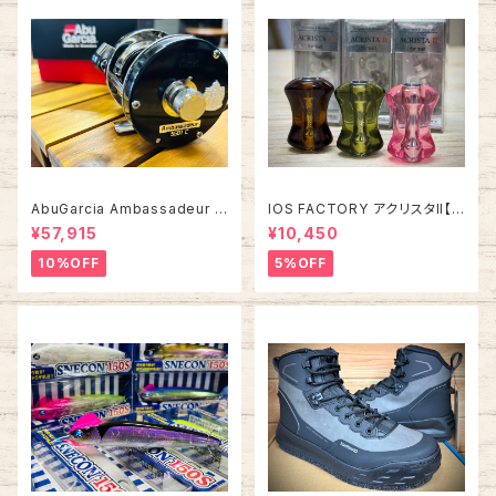
AbuGarcia Ambassadeur 5
IOS FACTORY アクリスタII【タ
500C/5501C FACTORY TU
イプA】
¥57,915
¥10,450
NED アンバサダー ファクトリー
チューン
10%OFF
5%OFF